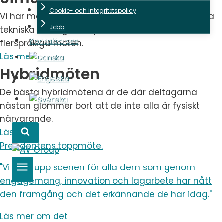
Cookie- och integritetspolicy
Vi har många års erfarenhet av att tillhandahålla
Jobb
tekniska lösningar för parlamentariska och
Kontakta oss
flerspråkiga möten.
Läs mer
Hybridmöten
De bästa hybridmötena är de där deltagarna
nästan glömmer bort att de inte alla är fysiskt
närvarande.
Läs mer
Presidentens toppmöte.
"Vi lyfte upp scenen för alla dem som genom
engagemang, innovation och lagarbete har nått
den framgång och det erkännande de har idag."
Läs mer om det