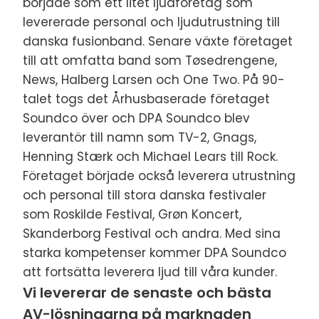
började som ett litet ljudföretag som
levererade personal och ljudutrustning till
danska fusionband. Senare växte företaget
till att omfatta band som Tøsedrengene,
News, Halberg Larsen och One Two. På 90-
talet togs det Århusbaserade företaget
Soundco över och DPA Soundco blev
leverantör till namn som TV-2, Gnags,
Henning Stærk och Michael Lears till Rock.
Företaget började också leverera utrustning
och personal till stora danska festivaler
som Roskilde Festival, Grøn Koncert,
Skanderborg Festival och andra. Med sina
starka kompetenser kommer DPA Soundco
att fortsätta leverera ljud till våra kunder.
Vi levererar de senaste och bästa
AV-lösningarna på marknaden