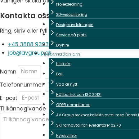
Vänligen skicka ditt CV med en kort beskrivning av 
Projektledning
Kontakta oss
3D-visualisering
Designavdelningen
Ring, skriv eller fyll i formuläret
Service på plats
+45 3888 9393
Dryhire
job@avgroup.dk
Information om
Historia
Namn
Fall
Telefonnummer
Vad är nytt
Hållbarhet och ISO 20121
E-post
GDPR compliance
Tillkännagivande
AV Group tecknar kollektivavtal med Dansk 
SKI ramavtal för leverantörer 02.70
Hyresvillkor