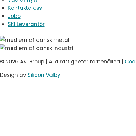
Kontakta oss
Jobb
SKI Leverantör
© 2026 AV Group | Alla rättigheter förbehållna |
Cook
Design av
Silicon Valby
Toggle
Arrangemang
child
Konferenser
menu
Event
AV-utrustning för konserter och festivaler