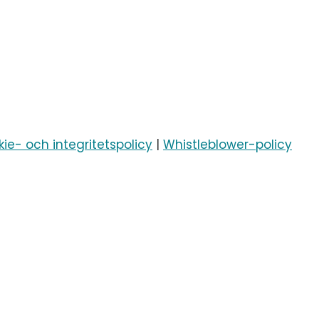
ie- och integritetspolicy
|
Whistleblower-policy