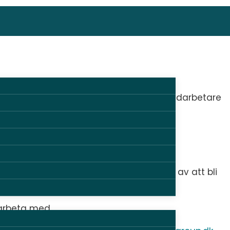
 – därför söker vi nu fler nya, erfarna medarbetare
kt vi arbetar med. Om du är intresserad av att bli
 arbeta med.