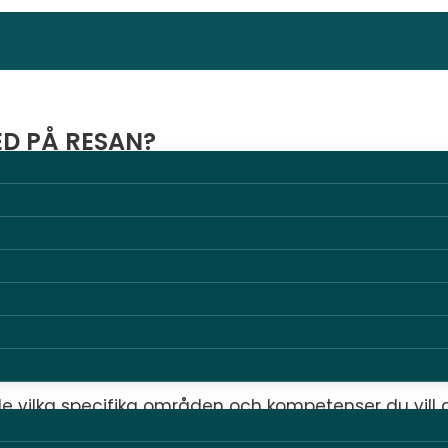
ED PÅ RESAN?
ar oss för allt större och mer komplexa produktioner
ela vår organisation.
frilansare som kan bidra till vårt team och de proje
a från dig.
de vilka specifika områden och kompetenser du vill