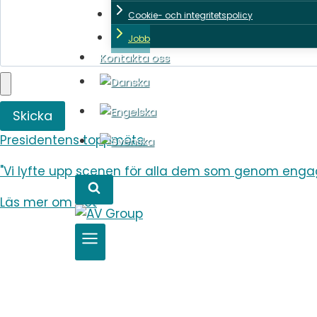
Cookie- och integritetspolicy
Jobb
Kontakta oss
Skicka
Presidentens toppmöte.
"Vi lyfte upp scenen för alla dem som genom enga
Läs mer om det