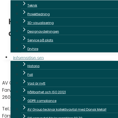
SWIFT-kod SYBKDK22
Teknik
Projektledning
Kontakta oss idag om
3D-visualisering
ditt projekt
Designavdelningen
Service på plats
Dryhire
Information om
Historia
Fall
AV Group
Vad är nytt
Farverland 1B
Hållbarhet och ISO 20121
2600 Glostrup
GDPR compliance
Tel.:
+45 38 88 93 93
AV Group tecknar kollektivavtal med Dansk Metal!
Försäljning och bokning:
hello@avgroup.dk