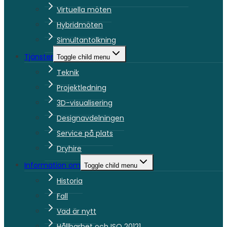
Virtuella möten
Hybridmöten
Simultantolkning
Tjänster
Toggle child menu
Teknik
Projektledning
3D-visualisering
Designavdelningen
Service på plats
Dryhire
Information om
Toggle child menu
Historia
Fall
Vad är nytt
Hållbarhet och ISO 20121