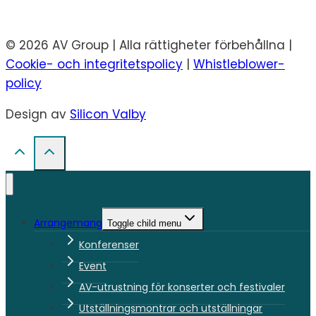
© 2026 AV Group | Alla rättigheter förbehållna |
Cookie- och integritetspolicy
|
Whistleblower-
policy
Design av
Silicon Valby
Arrangemang
Toggle child menu
Konferenser
Event
AV-utrustning för konserter och festivaler
Utställningsmontrar och utställningar