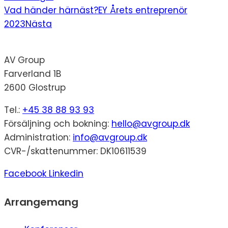
Vad händer härnäst?
EY Årets entreprenör
2023
Nästa
AV Group
Farverland 1B
2600 Glostrup
Tel.:
+45 38 88 93 93
Försäljning och bokning:
hello@avgroup.dk
Administration:
info@avgroup.dk
CVR-/skattenummer: DK10611539
Facebook
Linkedin
Arrangemang