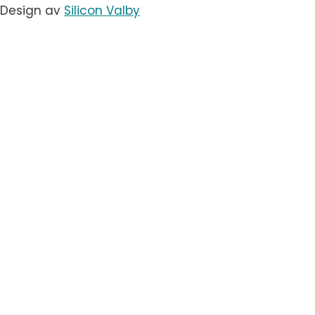
Design av
Silicon Valby
Toggle
Arrangemang
child
Konferenser
menu
Event
AV-utrustning för konserter och festivaler
Utställningsmontrar och utställningar
Virtuella möten
Hybridmöten
Simultantolkning
Toggle
Tjänster
child
Teknik
menu
Projektledning