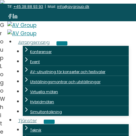
Skip
Tlf:
+45 38 88 93 93
| Mail:
info@avgroup.dk
to
content
Arrangemang
Konferenser
Event
AV-utrustning för konserter och festivaler
Utställningsmontrar och utställningar
Virtuella möten
Hybridmöten
Simultantolkning
Tjänster
Teknik