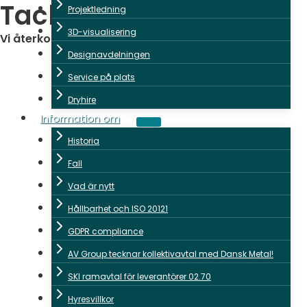
Tack för din förfrågan
Projektledning
3D-visualisering
Vi återkommer till dig så snart som möjligt!
Designavdelningen
Service på plats
Dryhire
Information om
Historia
Fall
Vad är nytt
Hållbarhet och ISO 20121
GDPR compliance
AV Group tecknar kollektivavtal med Dansk Metal!
SKI ramavtal för leverantörer 02.70
Hyresvillkor