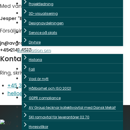
Projektledning
Med vänlig hälsning
3D-visualisering
Jesper "Bundy" Nielsen
Designavdelningen
Försäljningschef & AV Group team
Service på plats
jn@avgroup.dk
Dryhire
+45 2141 4513
Information om
Kontakta oss
Historia
Fall
Ring, skriv eller fyll i formuläret
Vad är nytt
+45 3888 9393
Hållbarhet och ISO 20121
hello@avgroup.dk
GDPR compliance
AV Group tecknar kollektivavtal med Dansk Metal!
SKI ramavtal för leverantörer 02.70
Hyresvillkor