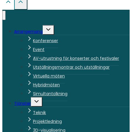
Toggle
Arrangemang
child
menu
Konferenser
Event
AV-utrustning för konserter och festivaler
Utställningsmontrar och utställningar
Virtuella möten
Hybridmöten
Simultantolkning
Toggle
Tjänster
child
menu
Teknik
Projektledning
3D-visualisering