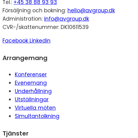
Tel.:
+45 38 88 93 93
Försäljning och bokning:
hello@avgroup.dk
Administration:
info@avgroup.dk
CVR-/skattenummer: DK10611539
Facebook
Linkedin
Arrangemang
Konferenser
Evenemang
Underhållning
Utställningar
Virtuella möten
Simultantolkning
Tjänster